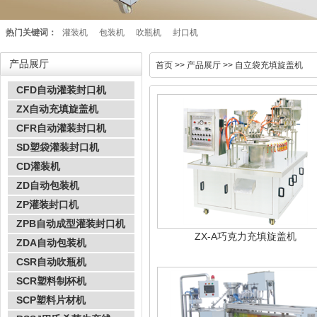
热门关键词：
灌装机
包装机
吹瓶机
封口机
产品展厅
首页
>> 产品展厅 >> 自立袋充填旋盖机
CFD自动灌装封口机
ZX自动充填旋盖机
CFR自动灌装封口机
SD塑袋灌装封口机
CD灌装机
ZD自动包装机
ZP灌装封口机
ZPB自动成型灌装封口机
ZX-A巧克力充填旋盖机
ZDA自动包装机
CSR自动吹瓶机
SCR塑料制杯机
SCP塑料片材机