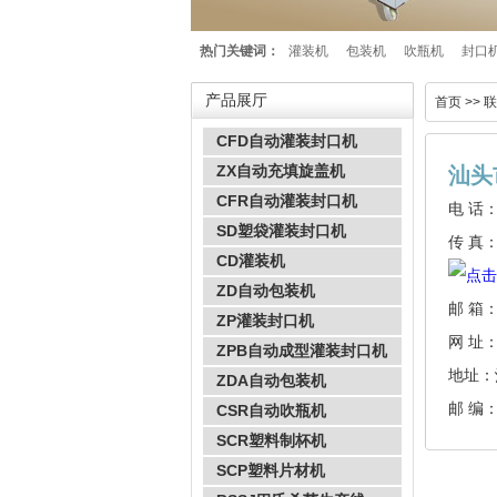
热门关键词：
灌装机
包装机
吹瓶机
封口
产品展厅
首页
>> 
CFD自动灌装封口机
ZX自动充填旋盖机
汕头
CFR自动灌装封口机
电 话：0
SD塑袋灌装封口机
传 真：0
CD灌装机
ZD自动包装机
邮 箱：s
ZP灌装封口机
网 址：h
ZPB自动成型灌装封口机
地址：
ZDA自动包装机
邮 编：
CSR自动吹瓶机
SCR塑料制杯机
SCP塑料片材机