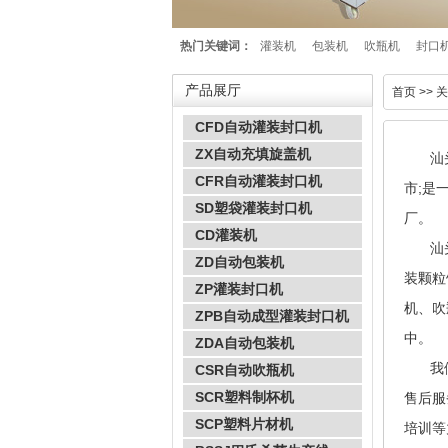
热门关键词：
灌装机
包装机
吹瓶机
封口
产品展厅
首页
>> 
CFD自动灌装封口机
ZX自动充填旋盖机
汕头市
CFR自动灌装封口机
市;是
SD塑袋灌装封口机
厂。
CD灌装机
汕头
ZD自动包装机
装颗粒
ZP灌装封口机
机、吹
ZPB自动成型灌装封口机
中。
ZDA自动包装机
我们
CSR自动吹瓶机
SCR塑料制杯机
售后服
SCP塑料片材机
培训等